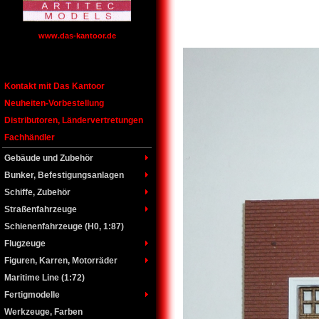
www.das-kantoor.de
Kontakt mit Das Kantoor
Neuheiten-Vorbestellung
Distributoren, Ländervertretungen
Fachhändler
Gebäude und Zubehör
Bunker, Befestigungsanlagen
Schiffe, Zubehör
Straßenfahrzeuge
Schienenfahrzeuge (H0, 1:87)
Flugzeuge
Figuren, Karren, Motorräder
Maritime Line (1:72)
Fertigmodelle
Werkzeuge, Farben